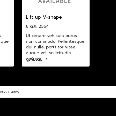
Lift up V-shape
8 ต.ค. 2564
s
Ut ornare vehicula purus
sque
non commodo. Pellentesque
dui nulla, porttitor vitae
augue vel, sollicitudin
sollicitudin eros. Mauris
ดูเพิ่มเติม
bibendum elementum
feugiat.
PANY LIMITED.