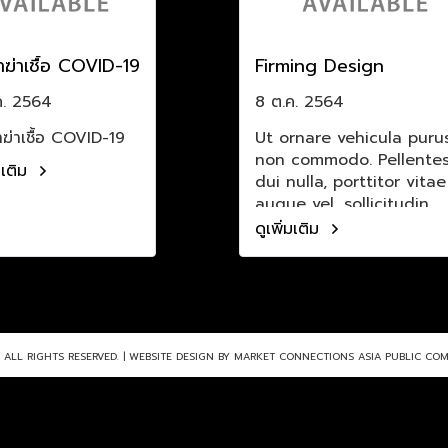
าฆ่าเชื้อ​ COVID-19
Firming Design
ค. 2564
8 ต.ค. 2564
ฆ่าเชื้อ​ COVID-19
Ut ornare vehicula puru
non commodo. Pellente
่มเติม
dui nulla, porttitor vitae
augue vel, sollicitudin
sollicitudin eros. Mauris
ดูเพิ่มเติม
bibendum elementum
feugiat.
 ALL RIGHTS RESERVED. | WEBSITE DESIGN BY MARKET CONNECTIONS ASIA PUBLIC COM